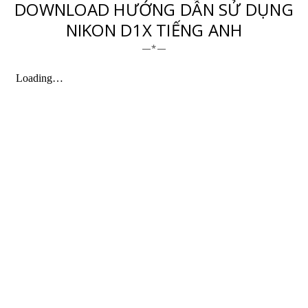
DOWNLOAD HƯỚNG DẪN SỬ DỤNG
NIKON D1X TIẾNG ANH
—*—