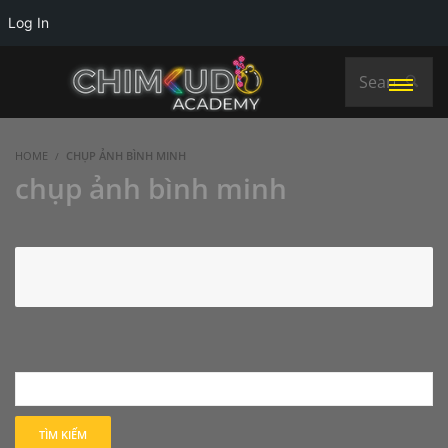
Log In
HOME
CHỤP ẢNH BÌNH MINH
chụp ảnh bình minh