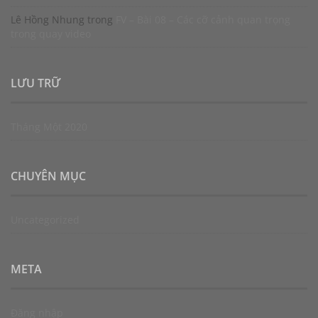
Lê Hồng Nhung
trong
FV – Bài 08 – Các cỡ cảnh quan trọng
trong quay video
LƯU TRỮ
Tháng Một 2020
CHUYÊN MỤC
Uncategorized
META
Đăng nhập