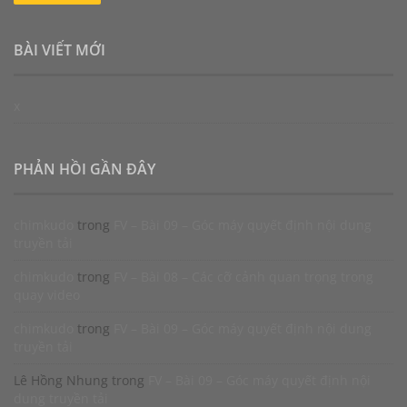
BÀI VIẾT MỚI
x
PHẢN HỒI GẦN ĐÂY
chimkudo
trong
FV – Bài 09 – Góc máy quyết định nội dung
truyền tải
chimkudo
trong
FV – Bài 08 – Các cỡ cảnh quan trọng trong
quay video
chimkudo
trong
FV – Bài 09 – Góc máy quyết định nội dung
truyền tải
Lê Hồng Nhung
trong
FV – Bài 09 – Góc máy quyết định nội
dung truyền tải