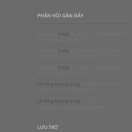
PHẢN HỒI GẦN ĐÂY
chimkudo
trong
FV – Bài 09 – Góc máy quyết
định nội dung truyền tải
chimkudo
trong
FV – Bài 08 – Các cỡ cảnh
quan trọng trong quay video
chimkudo
trong
FV – Bài 09 – Góc máy quyết
định nội dung truyền tải
Lê Hồng Nhung
trong
FV – Bài 09 – Góc máy
quyết định nội dung truyền tải
Lê Hồng Nhung
trong
FV – Bài 08 – Các cỡ
cảnh quan trọng trong quay video
LƯU TRỮ