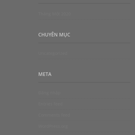
Tháng Một 2020
CHUYÊN MỤC
Uncategorized
META
Đăng nhập
Entries feed
Comments feed
WordPress.org