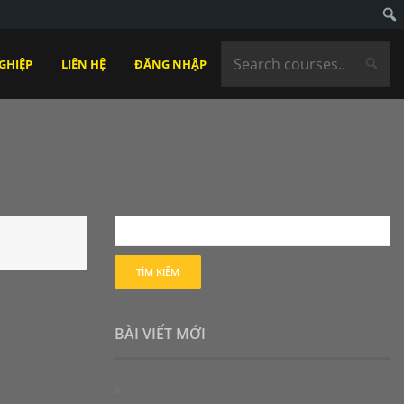
GHIỆP
LIÊN HỆ
ĐĂNG NHẬP
BÀI VIẾT MỚI
x