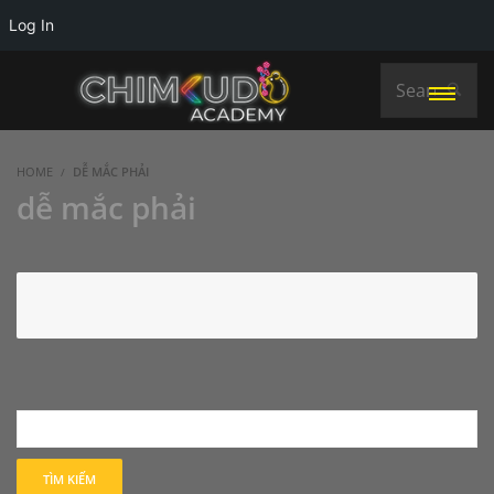
Log In
HOME
DỄ MẮC PHẢI
dễ mắc phải