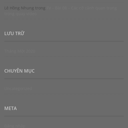
Lê Hồng Nhung
trong
FV – Bài 08 – Các cỡ cảnh quan trọng
trong quay video
LƯU TRỮ
Tháng Một 2020
CHUYÊN MỤC
Uncategorized
META
Đăng nhập