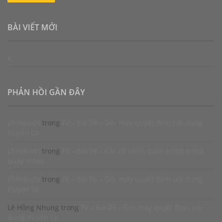
BÀI VIẾT MỚI
x
PHẢN HỒI GẦN ĐÂY
chimkudo
trong
FV – Bài 09 – Góc máy quyết định nội dung
truyền tải
chimkudo
trong
FV – Bài 08 – Các cỡ cảnh quan trọng trong
quay video
chimkudo
trong
FV – Bài 09 – Góc máy quyết định nội dung
truyền tải
Lê Hồng Nhung
trong
FV – Bài 09 – Góc máy quyết định nội
dung truyền tải