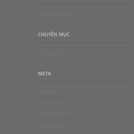
Tháng Một 2020
CHUYÊN MỤC
Uncategorized
META
Đăng nhập
Entries feed
Comments feed
WordPress.org