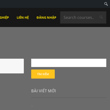
GHIỆP
LIÊN HỆ
ĐĂNG NHẬP
BÀI VIẾT MỚI
x