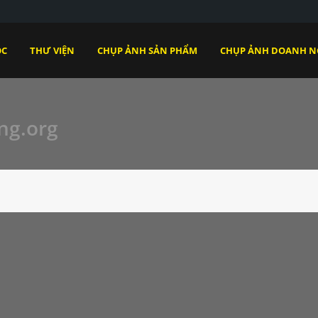
ỌC
THƯ VIỆN
CHỤP ẢNH SẢN PHẨM
CHỤP ẢNH DOANH N
ng.org