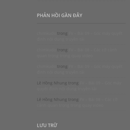
PHẢN HỒI GẦN ĐÂY
chimkudo
trong
FV – Bài 09 – Góc máy quyết
định nội dung truyền tải
chimkudo
trong
FV – Bài 08 – Các cỡ cảnh
quan trọng trong quay video
chimkudo
trong
FV – Bài 09 – Góc máy quyết
định nội dung truyền tải
Lê Hồng Nhung
trong
FV – Bài 09 – Góc máy
quyết định nội dung truyền tải
Lê Hồng Nhung
trong
FV – Bài 08 – Các cỡ
cảnh quan trọng trong quay video
LƯU TRỮ