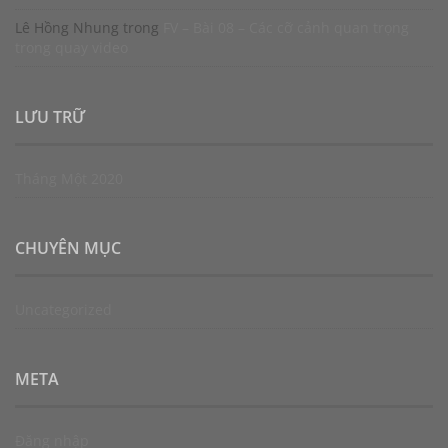
Lê Hồng Nhung
trong
FV – Bài 08 – Các cỡ cảnh quan trọng
trong quay video
LƯU TRỮ
Tháng Một 2020
CHUYÊN MỤC
Uncategorized
META
Đăng nhập