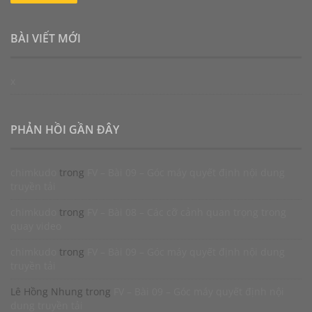
BÀI VIẾT MỚI
x
PHẢN HỒI GẦN ĐÂY
chimkudo
trong
FV – Bài 09 – Góc máy quyết định nội dung
truyền tải
chimkudo
trong
FV – Bài 08 – Các cỡ cảnh quan trọng trong
quay video
chimkudo
trong
FV – Bài 09 – Góc máy quyết định nội dung
truyền tải
Lê Hồng Nhung
trong
FV – Bài 09 – Góc máy quyết định nội
dung truyền tải