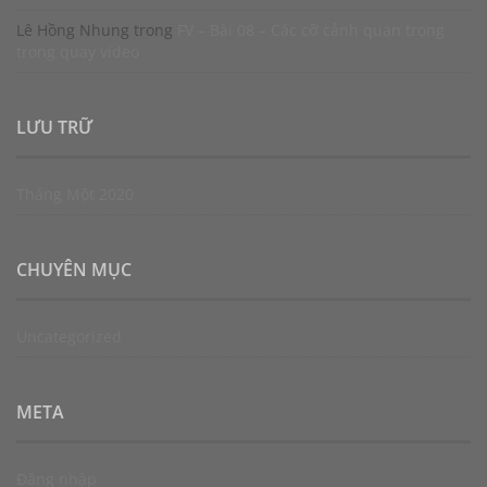
Lê Hồng Nhung
trong
FV – Bài 08 – Các cỡ cảnh quan trọng
trong quay video
LƯU TRỮ
Tháng Một 2020
CHUYÊN MỤC
Uncategorized
META
Đăng nhập