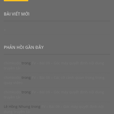
BÀI VIẾT MỚI
x
PHẢN HỒI GẦN ĐÂY
chimkudo
trong
FV – Bài 09 – Góc máy quyết định nội dung
truyền tải
chimkudo
trong
FV – Bài 08 – Các cỡ cảnh quan trọng trong
quay video
chimkudo
trong
FV – Bài 09 – Góc máy quyết định nội dung
truyền tải
Lê Hồng Nhung
trong
FV – Bài 09 – Góc máy quyết định nội
dung truyền tải