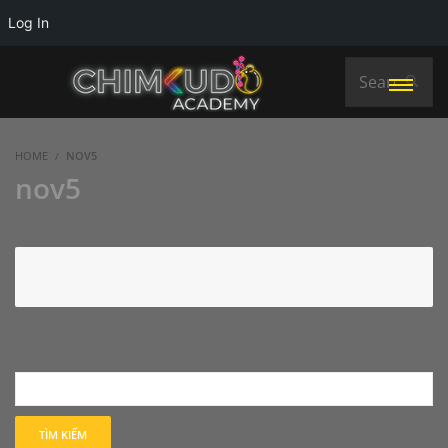
Log In
HOME
NOV5
nov5