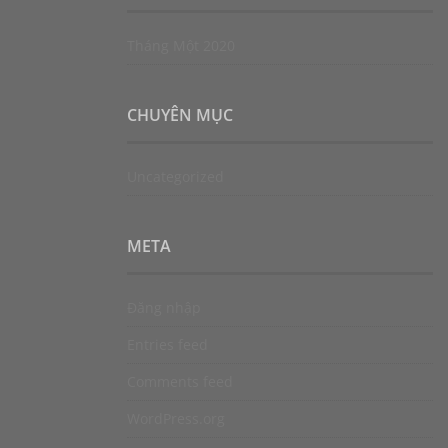
Tháng Một 2020
CHUYÊN MỤC
Uncategorized
META
Đăng nhập
Entries feed
Comments feed
WordPress.org