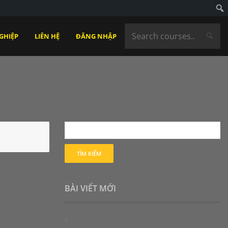
GHIỆP
LIÊN HỆ
ĐĂNG NHẬP
BÀI VIẾT MỚI
x