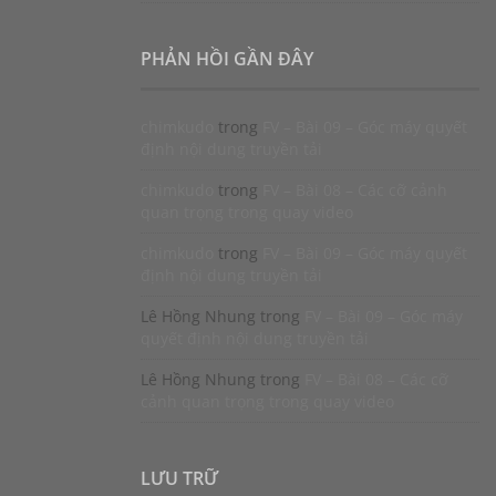
PHẢN HỒI GẦN ĐÂY
chimkudo
trong
FV – Bài 09 – Góc máy quyết
định nội dung truyền tải
chimkudo
trong
FV – Bài 08 – Các cỡ cảnh
quan trọng trong quay video
chimkudo
trong
FV – Bài 09 – Góc máy quyết
định nội dung truyền tải
Lê Hồng Nhung
trong
FV – Bài 09 – Góc máy
quyết định nội dung truyền tải
Lê Hồng Nhung
trong
FV – Bài 08 – Các cỡ
cảnh quan trọng trong quay video
LƯU TRỮ