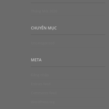
Tháng Một 2020
CHUYÊN MỤC
Uncategorized
META
Đăng nhập
Entries feed
Comments feed
WordPress.org