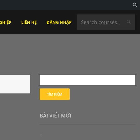
GHIỆP
LIÊN HỆ
ĐĂNG NHẬP
BÀI VIẾT MỚI
x