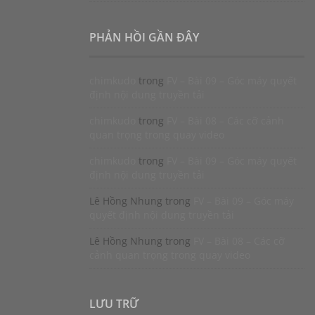
PHẢN HỒI GẦN ĐÂY
chimkudo
trong
FV – Bài 09 – Góc máy quyết
định nội dung truyền tải
chimkudo
trong
FV – Bài 08 – Các cỡ cảnh
quan trọng trong quay video
chimkudo
trong
FV – Bài 09 – Góc máy quyết
định nội dung truyền tải
Lê Hồng Nhung
trong
FV – Bài 09 – Góc máy
quyết định nội dung truyền tải
Lê Hồng Nhung
trong
FV – Bài 08 – Các cỡ
cảnh quan trọng trong quay video
LƯU TRỮ