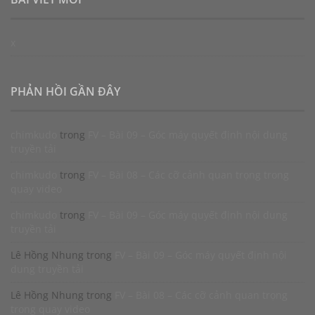
x
PHẢN HỒI GẦN ĐÂY
chimkudo
trong
FV – Bài 09 – Góc máy quyết định nội dung
truyền tải
chimkudo
trong
FV – Bài 08 – Các cỡ cảnh quan trọng trong
quay video
chimkudo
trong
FV – Bài 09 – Góc máy quyết định nội dung
truyền tải
Lê Hồng Nhung
trong
FV – Bài 09 – Góc máy quyết định nội
dung truyền tải
Lê Hồng Nhung
trong
FV – Bài 08 – Các cỡ cảnh quan trọng
trong quay video