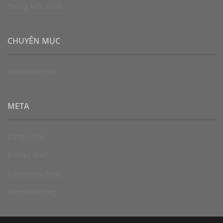
Tháng Một 2020
CHUYÊN MỤC
Uncategorized
META
Đăng nhập
Entries feed
Comments feed
WordPress.org