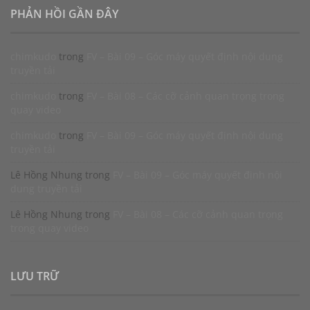
PHẢN HỒI GẦN ĐÂY
chimkudo
trong
FV – Bài 09 – Góc máy quyết định nội dung
truyền tải
chimkudo
trong
FV – Bài 08 – Các cỡ cảnh quan trọng trong
quay video
chimkudo
trong
FV – Bài 09 – Góc máy quyết định nội dung
truyền tải
Lê Hồng Nhung
trong
FV – Bài 09 – Góc máy quyết định nội
dung truyền tải
Lê Hồng Nhung
trong
FV – Bài 08 – Các cỡ cảnh quan trọng
trong quay video
LƯU TRỮ