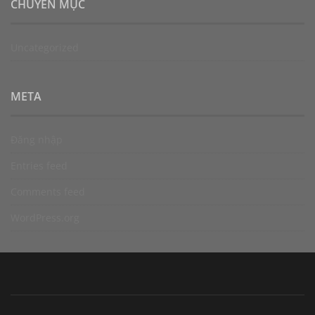
CHUYÊN MỤC
Uncategorized
META
Đăng nhập
Entries feed
Comments feed
WordPress.org