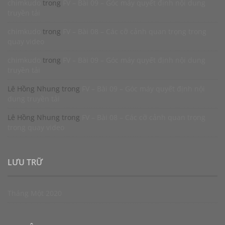
chimkudo
trong
FV – Bài 09 – Góc máy quyết định nội dung
truyền tải
chimkudo
trong
FV – Bài 08 – Các cỡ cảnh quan trọng trong
quay video
chimkudo
trong
FV – Bài 09 – Góc máy quyết định nội dung
truyền tải
Lê Hồng Nhung
trong
FV – Bài 09 – Góc máy quyết định nội
dung truyền tải
Lê Hồng Nhung
trong
FV – Bài 08 – Các cỡ cảnh quan trọng
trong quay video
LƯU TRỮ
Tháng Một 2020