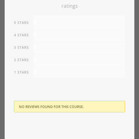
ratings
0
5 STARS
0
4 STARS
0
3 STARS
0
2 STARS
0
1 STARS
NO REVIEWS FOUND FOR THIS COURSE.