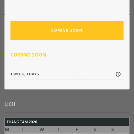
COMING SOON
COMING SOON
1 WEEK, 3 DAYS
LỊCH
THÁNG TÁM 2026
M
T
W
T
F
S
S