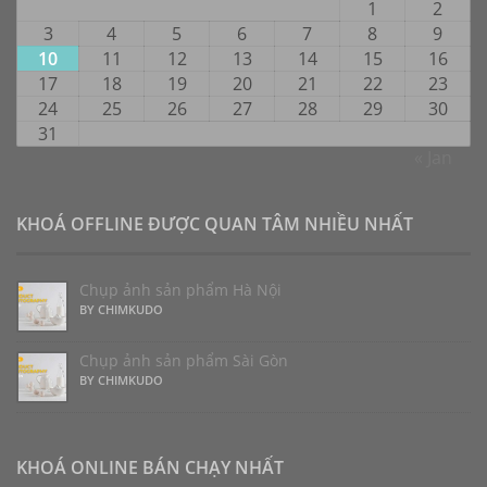
1
2
3
4
5
6
7
8
9
10
11
12
13
14
15
16
17
18
19
20
21
22
23
24
25
26
27
28
29
30
31
« Jan
KHOÁ OFFLINE ĐƯỢC QUAN TÂM NHIỀU NHẤT
Chụp ảnh sản phẩm Hà Nội
BY CHIMKUDO
Chụp ảnh sản phẩm Sài Gòn
BY CHIMKUDO
KHOÁ ONLINE BÁN CHẠY NHẤT