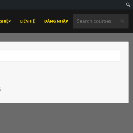
GHIỆP
LIÊN HỆ
ĐĂNG NHẬP
g