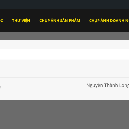
ỌC
THƯ VIỆN
CHỤP ẢNH SẢN PHẨM
CHỤP ẢNH DOANH N
Nguyễn Thành Lon
n