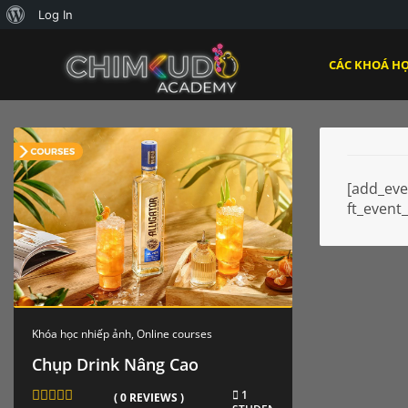
Giới
Log In
thiệu
CÁC KHOÁ H
về
WordPress
[add_eve
ft_event
Khóa học nhiếp ảnh
,
Online courses
Chụp Drink Nâng Cao
1
( 0 REVIEWS )