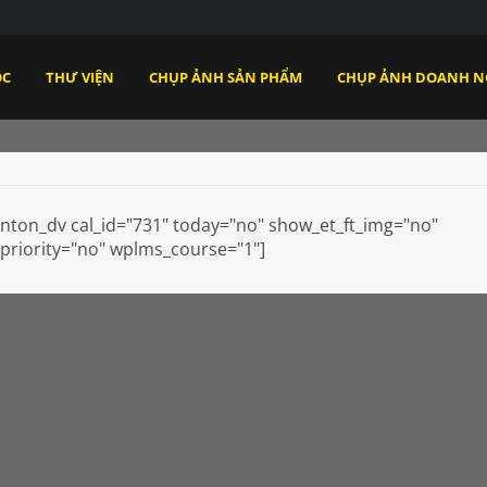
ỌC
THƯ VIỆN
CHỤP ẢNH SẢN PHẨM
CHỤP ẢNH DOANH N
nton_dv cal_id="731" today="no" show_et_ft_img="no"
_priority="no" wplms_course="1"]