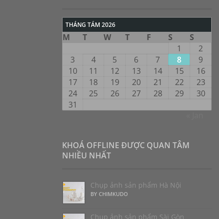
THÁNG TÁM 2026
M
T
W
T
F
S
S
1
2
3
4
5
6
7
8
9
10
11
12
13
14
15
16
17
18
19
20
21
22
23
24
25
26
27
28
29
30
31
« Jan
KHOÁ OFFLINE ĐƯỢC QUAN TÂM
NHIỀU NHẤT
Chụp ảnh sản phẩm Hà Nội
BY CHIMKUDO
Chụp ảnh sản phẩm Sài Gòn