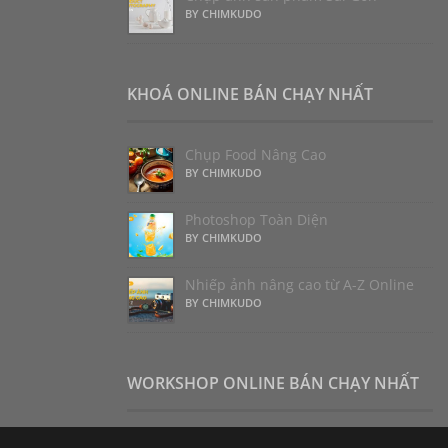
BY CHIMKUDO
KHOÁ ONLINE BÁN CHẠY NHẤT
Chụp Food Nâng Cao
BY CHIMKUDO
Photoshop Toàn Diện
BY CHIMKUDO
Nhiếp ảnh nâng cao từ A-Z Online
BY CHIMKUDO
WORKSHOP ONLINE BÁN CHẠY NHẤT