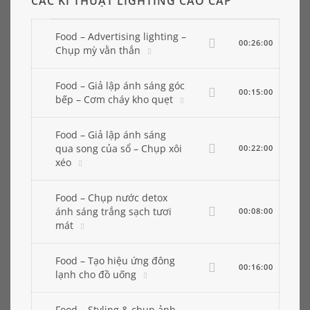
CẤC KĨ THUẬT LIGHTING CAO CẤP
Food – Advertising lighting –
00:26:00
Chụp mỳ vằn thắn
Food – Giả lập ánh sáng góc
00:15:00
bếp – Cơm cháy kho quẹt
Food – Giả lập ánh sáng
qua song của sổ – Chụp xôi
00:22:00
xéo
Food – Chụp nước detox
ánh sáng trắng sạch tươi
00:08:00
mát
Food – Tạo hiệu ứng đông
00:16:00
lạnh cho đồ uống
Food – Styling & chụp ảnh