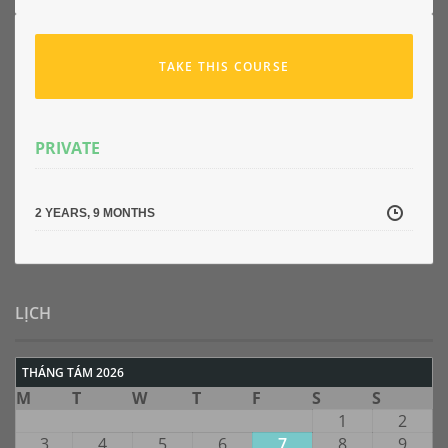
TAKE THIS COURSE
PRIVATE
2 YEARS, 9 MONTHS
LỊCH
THÁNG TÁM 2026
M
T
W
T
F
S
S
1
2
3
4
5
6
7
8
9