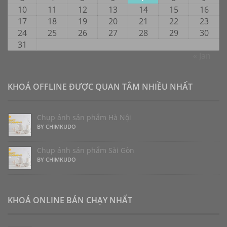
10
11
12
13
14
15
16
17
18
19
20
21
22
23
24
25
26
27
28
29
30
31
« Jan
KHOÁ OFFLINE ĐƯỢC QUAN TÂM NHIỀU NHẤT
Chụp ảnh sản phẩm Hà Nội
BY CHIMKUDO
Chụp ảnh sản phẩm Sài Gòn
BY CHIMKUDO
KHOÁ ONLINE BÁN CHẠY NHẤT