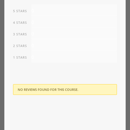
0
5 STARS
0
4 STARS
0
3 STARS
0
2 STARS
0
1 STARS
NO REVIEWS FOUND FOR THIS COURSE.