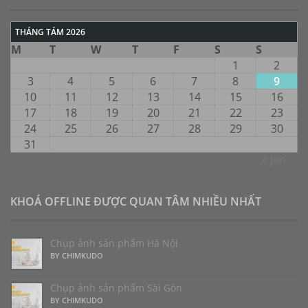
THÁNG TÁM 2026
M
T
W
T
F
S
S
1
2
3
4
5
6
7
8
9
10
11
12
13
14
15
16
17
18
19
20
21
22
23
24
25
26
27
28
29
30
31
« Jan
KHOÁ OFFLINE ĐƯỢC QUAN TÂM NHIỀU NHẤT
Chụp ảnh sản phẩm Hà Nội
BY CHIMKUDO
Chụp ảnh sản phẩm Sài Gòn
BY CHIMKUDO