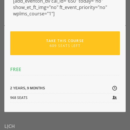
[add_eventon_dv cal_id="650" today="no"
show_et_ft_img="no" ft_event_priority="no"
wplms_course="1"]
TAKE THIS COURSE
609 SEATS LEFT
FREE
2 YEARS, 9 MONTHS
968 SEATS
LỊCH