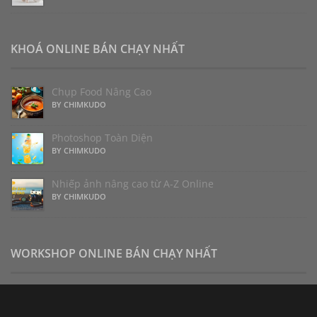
KHOÁ ONLINE BÁN CHẠY NHẤT
Chụp Food Nâng Cao
BY CHIMKUDO
Photoshop Toàn Diện
BY CHIMKUDO
Nhiếp ảnh nâng cao từ A-Z Online
BY CHIMKUDO
WORKSHOP ONLINE BÁN CHẠY NHẤT